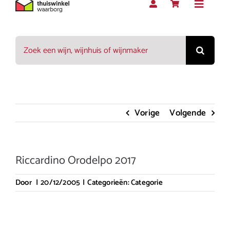
Toggle
Navigat
Zoeken
Rood
naar:
Wit
Vorige
Volgende
Rosé
Riccardino Orodelpo 2017
Mousserend
Door
|
20/12/2005
|
Categorieën:
Categorie
Dessert