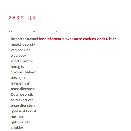
ZAKELIJK
Horeca en Gastronomie
Importeria.com
Meer informatie over onze cookies vindt u hier.
Vakhandel
maakt gebruik
van cookies
waarvoor
toestemming
nodig is.
Cookies helpen
ons bij het
leveren van
onze diensten.
Door gebruik
te maken van
onze diensten
gaat u akkoord
© Copyright 2012 - 2023 • All rights reserved |
Importeria B.V.
met ons
Kamer van Koophandel nummer 76959066
| * Alle prijzen zijn incl.
gebruik van
BTW en excl. €4,95 verzendkosten voor orders minder dan €50
cookies.