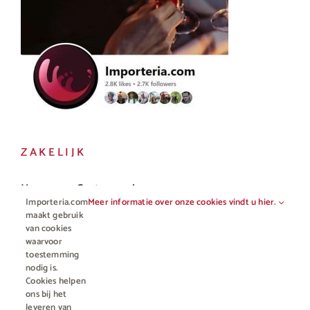
ZAKELIJK
Horeca en Gastronomie
Importeria.com
Meer informatie over onze cookies vindt u hier.
Vakhandel
maakt gebruik
van cookies
waarvoor
toestemming
nodig is.
Cookies helpen
ons bij het
leveren van