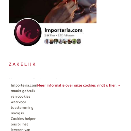
ZAKELIJK
Horeca en Gastronomie
Importeria.com
Meer informatie over onze cookies vindt u hier.
Vakhandel
maakt gebruik
van cookies
waarvoor
toestemming
nodig is.
Cookies helpen
ons bij het
leveren van