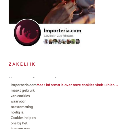
ZAKELIJK
Horeca en Gastronomie
Importeria.com
Meer informatie over onze cookies vindt u hier.
Vakhandel
maakt gebruik
van cookies
waarvoor
toestemming
nodig is.
Cookies helpen
ons bij het
leveren van