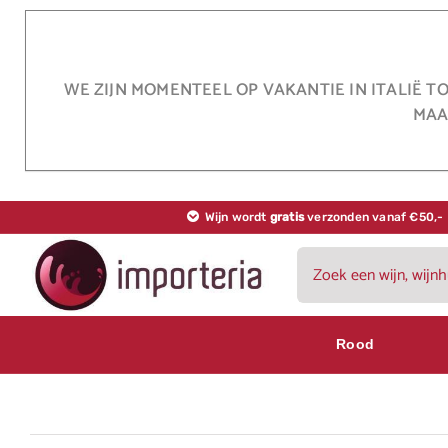
Ga
naar
inhoud
WE ZIJN MOMENTEEL OP VAKANTIE IN ITALIË T
MAA
Wijn wordt
gratis
verzonden vanaf €50,-
Zoeken
naar:
Rood