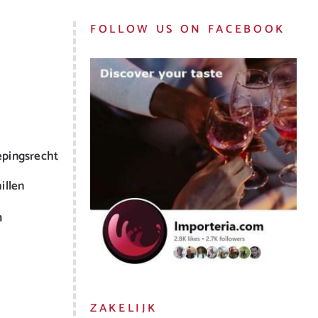
FOLLOW US ON FACEBOOK
epingsrecht
illen
m
ZAKELIJK