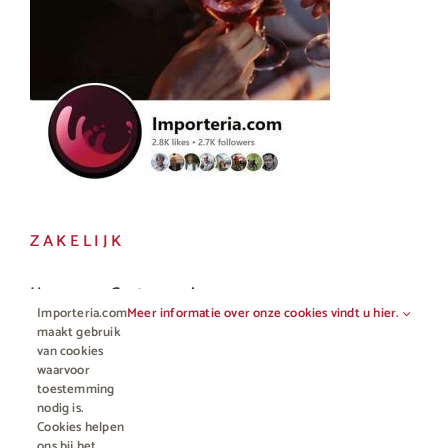
ZAKELIJK
Horeca en Gastronomie
Importeria.com
Meer informatie over onze cookies vindt u hier.
Vakhandel
maakt gebruik
van cookies
waarvoor
toestemming
nodig is.
Cookies helpen
ons bij het