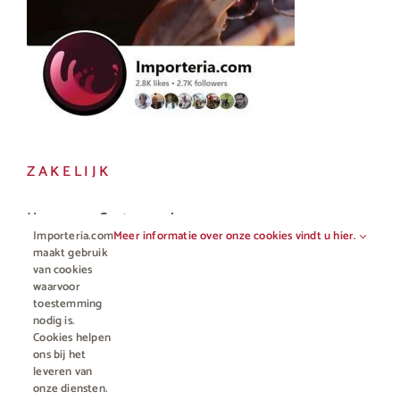
ZAKELIJK
Horeca en Gastronomie
Importeria.com
Meer informatie over onze cookies vindt u hier.
Vakhandel
maakt gebruik
van cookies
waarvoor
toestemming
nodig is.
Cookies helpen
ons bij het
leveren van
onze diensten.