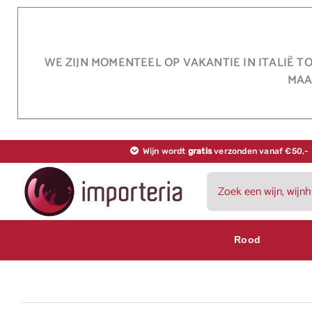
Ga
naar
inhoud
WE ZIJN MOMENTEEL OP VAKANTIE IN ITALIË T
MAA
Wijn wordt
gratis
verzonden vanaf €50,-
Zoeken
naar:
Rood