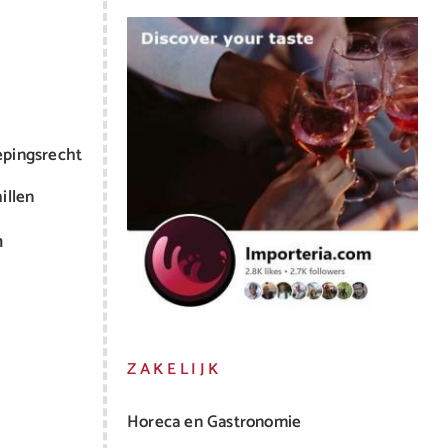
epingsrecht
illen
m
ZAKELIJK
Horeca en Gastronomie