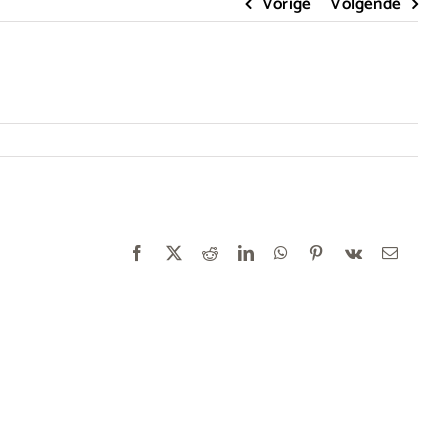
Vorige
Volgende
Facebook
X
Reddit
LinkedIn
WhatsApp
Pinterest
Vk
E-
mail