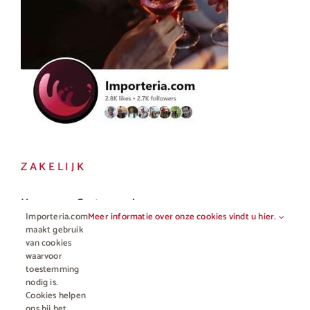
ZAKELIJK
Horeca en Gastronomie
Importeria.com
Meer informatie over onze cookies vindt u hier.
Vakhandel
maakt gebruik
van cookies
waarvoor
toestemming
nodig is.
Cookies helpen
ons bij het