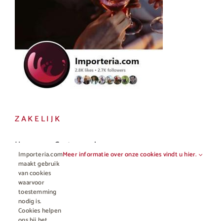
ZAKELIJK
Horeca en Gastronomie
Importeria.com
Meer informatie over onze cookies vindt u hier.
Vakhandel
maakt gebruik
van cookies
waarvoor
toestemming
nodig is.
Cookies helpen
ons bij het