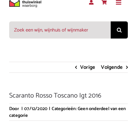
Toggle
Navigat
Zoeken
Rood
naar:
Wit
Vorige
Volgende
Rosé
Scaranto Rosso Toscano Igt 2016
Mousserend
Door
|
07/12/2020
|
Categorieën:
Geen onderdeel van een
categorie
Dessert