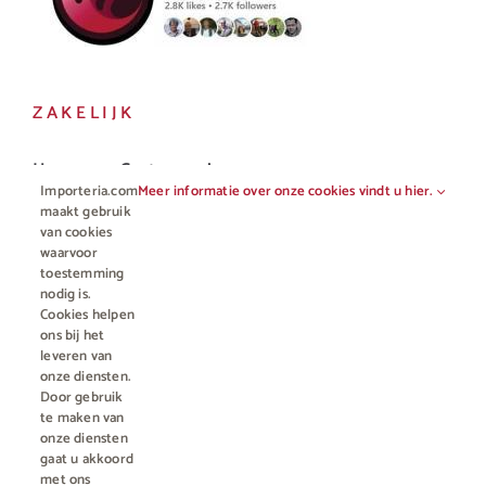
ZAKELIJK
Horeca en Gastronomie
Importeria.com
Meer informatie over onze cookies vindt u hier.
Vakhandel
maakt gebruik
van cookies
waarvoor
toestemming
nodig is.
Cookies helpen
ons bij het
leveren van
onze diensten.
Door gebruik
te maken van
onze diensten
gaat u akkoord
© Copyright 2012 - 2023 • All rights reserved |
Importeria B.V.
met ons