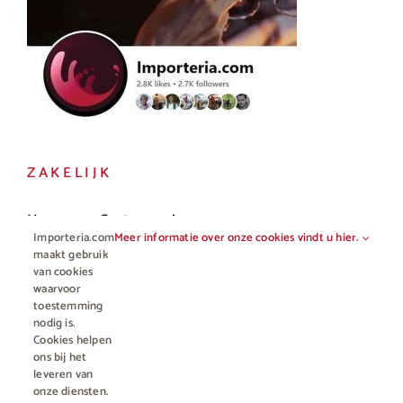
ZAKELIJK
Horeca en Gastronomie
Importeria.com
Meer informatie over onze cookies vindt u hier.
Vakhandel
maakt gebruik
van cookies
waarvoor
toestemming
nodig is.
Cookies helpen
ons bij het
leveren van
onze diensten.