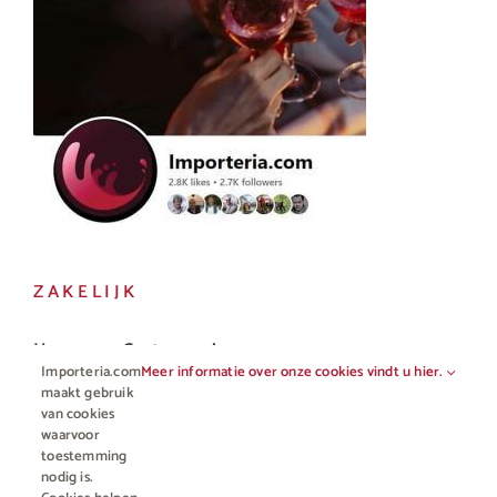
ZAKELIJK
Horeca en Gastronomie
Importeria.com
Meer informatie over onze cookies vindt u hier.
Vakhandel
maakt gebruik
van cookies
waarvoor
toestemming
nodig is.