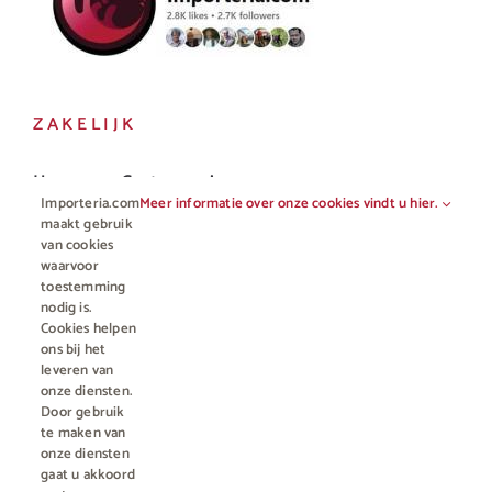
ZAKELIJK
Horeca en Gastronomie
Importeria.com
Meer informatie over onze cookies vindt u hier.
Vakhandel
maakt gebruik
van cookies
waarvoor
toestemming
nodig is.
Cookies helpen
ons bij het
leveren van
onze diensten.
Door gebruik
te maken van
onze diensten
gaat u akkoord
© Copyright 2012 - 2023 • All rights reserved |
Importeria B.V.