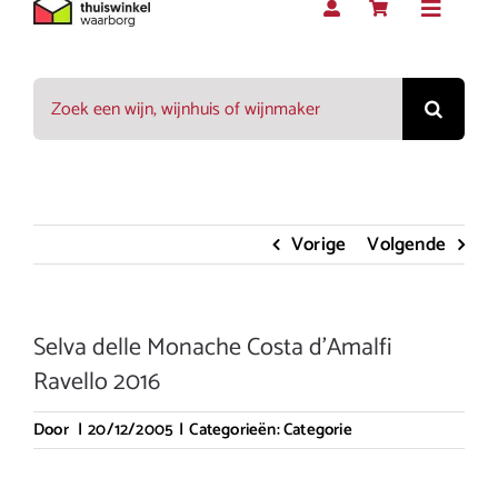
Toggle
Navigat
Zoeken
Rood
naar:
Wit
Vorige
Volgende
Rosé
Selva delle Monache Costa d’Amalfi
Mousserend
Ravello 2016
Door
|
20/12/2005
|
Categorieën:
Categorie
Dessert