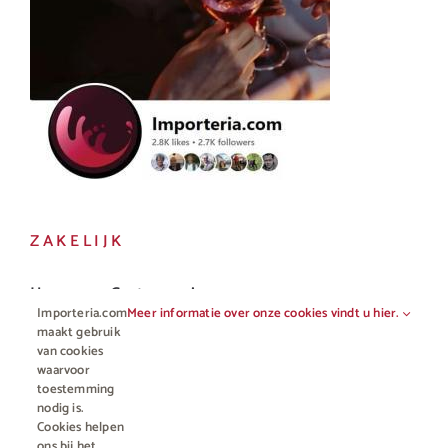
ZAKELIJK
Horeca en Gastronomie
Importeria.com
Meer informatie over onze cookies vindt u hier.
Vakhandel
maakt gebruik
van cookies
waarvoor
toestemming
nodig is.
Cookies helpen
ons bij het