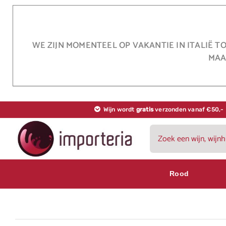
Ga
naar
inhoud
WE ZIJN MOMENTEEL OP VAKANTIE IN ITALIË T
MAA
Wijn wordt
gratis
verzonden vanaf €50,-
Zoeken
naar:
Rood