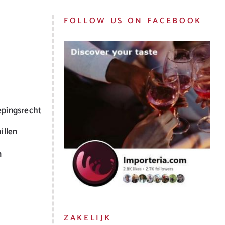
FOLLOW US ON FACEBOOK
epingsrecht
illen
m
ZAKELIJK