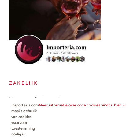
ZAKELIJK
Horeca en Gastronomie
Importeria.com
Meer informatie over onze cookies vindt u hier.
Vakhandel
maakt gebruik
van cookies
waarvoor
toestemming
nodig is.