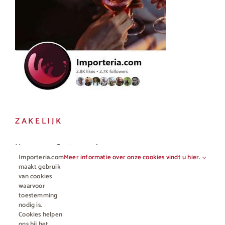
ZAKELIJK
Horeca en Gastronomie
Importeria.com
Meer informatie over onze cookies vindt u hier.
Vakhandel
maakt gebruik
van cookies
waarvoor
toestemming
nodig is.
Cookies helpen
ons bij het