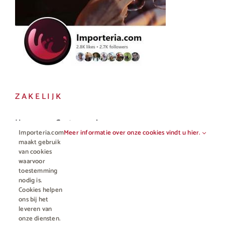
ZAKELIJK
Horeca en Gastronomie
Importeria.com
Meer informatie over onze cookies vindt u hier.
Vakhandel
maakt gebruik
van cookies
waarvoor
toestemming
nodig is.
Cookies helpen
ons bij het
leveren van
onze diensten.