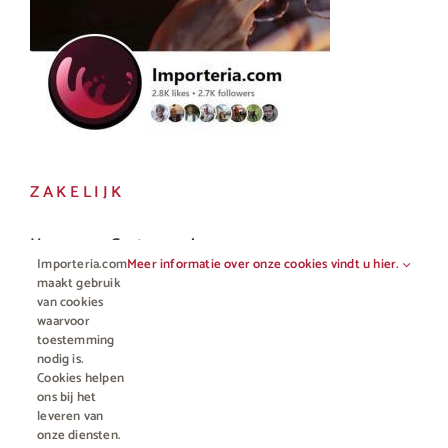
ZAKELIJK
Horeca en Gastronomie
Importeria.com
Meer informatie over onze cookies vindt u hier.
Vakhandel
maakt gebruik
van cookies
waarvoor
toestemming
nodig is.
Cookies helpen
ons bij het
leveren van
onze diensten.