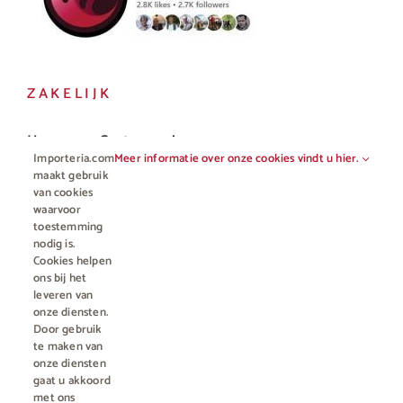
ZAKELIJK
Horeca en Gastronomie
Importeria.com
Meer informatie over onze cookies vindt u hier.
Vakhandel
maakt gebruik
van cookies
waarvoor
toestemming
nodig is.
Cookies helpen
ons bij het
leveren van
onze diensten.
Door gebruik
te maken van
onze diensten
gaat u akkoord
© Copyright 2012 - 2023 • All rights reserved |
Importeria B.V.
met ons