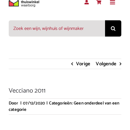
Toggle
Navigat
Zoeken
Rood
naar:
Wit
Vorige
Volgende
Rosé
Vecciano 2011
Mousserend
Door
|
07/12/2020
|
Categorieën:
Geen onderdeel van een
categorie
Dessert