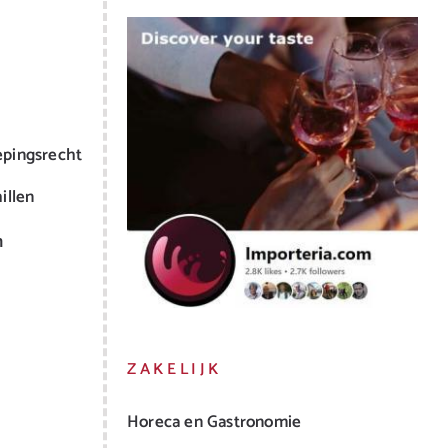
epingsrecht
illen
m
ZAKELIJK
Horeca en Gastronomie