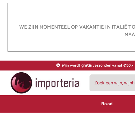
Ga
naar
inhoud
WE ZIJN MOMENTEEL OP VAKANTIE IN ITALIË T
MAA
Wijn wordt
gratis
verzonden vanaf €50,-
Zoeken
naar:
Rood