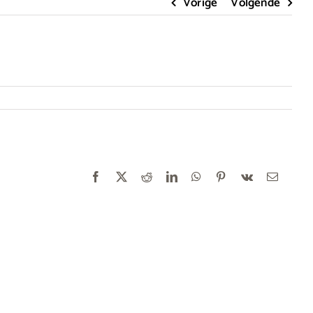
Vorige
Volgende
Facebook
X
Reddit
LinkedIn
WhatsApp
Pinterest
Vk
E-
mail