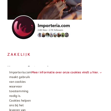
ZAKELIJK
Horeca en Gastronomie
Importeria.com
Meer informatie over onze cookies vindt u hier.
Vakhandel
maakt gebruik
van cookies
waarvoor
toestemming
nodig is.
Cookies helpen
ons bij het
leveren van