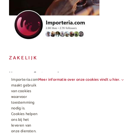
ZAKELIJK
Horeca en Gastronomie
Importeria.com
Meer informatie over onze cookies vindt u hier.
Vakhandel
maakt gebruik
van cookies
waarvoor
toestemming
nodig is.
Cookies helpen
ons bij het
leveren van
onze diensten.