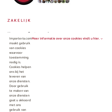
ZAKELIJK
Horeca en Gastronomie
Importeria.com
Meer informatie over onze cookies vindt u hier.
Vakhandel
maakt gebruik
van cookies
waarvoor
toestemming
nodig is.
Cookies helpen
ons bij het
leveren van
onze diensten.
Door gebruik
te maken van
onze diensten
gaat u akkoord
© Copyright 2012 - 2023 • All rights reserved |
Importeria B.V.
met ons
Kamer van Koophandel nummer 76959066
| * Alle prijzen zijn incl.
gebruik van
BTW en excl. €4,95 verzendkosten voor orders minder dan €50