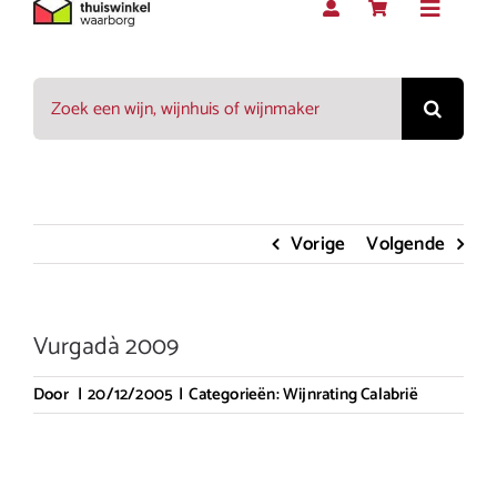
Toggle
Navigat
Zoeken
Rood
naar:
Wit
Vorige
Volgende
Rosé
Vurgadà 2009
Mousserend
Door
|
20/12/2005
|
Categorieën:
Wijnrating Calabrië
Dessert