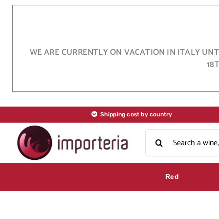
Skip
to
content
WE ARE CURRENTLY ON VACATION IN ITALY UNTI
18
Shipping cost by country
Search
for:
Red