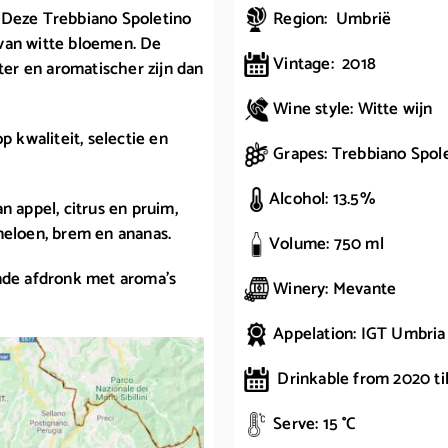
 Deze Trebbiano Spoletino
Region: Umbrië
 van witte bloemen. De
Vintage: 2018
ter en aromatischer zijn dan
Wine style: Witte wijn
p kwaliteit, selectie en
Grapes: Trebbiano Spol
Alcohol: 13.5%
n appel, citrus en pruim,
meloen, brem en ananas.
Volume: 750 ml
de afdronk met aroma’s
Winery: Mevante
Appelation: IGT Umbria
Drinkable from 2020 til
Serve: 15 °C