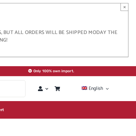
×
S, BUT ALL ORDERS WILL BE SHIPPED MODAY THE
NG!
Only 100% own import.
English
rt