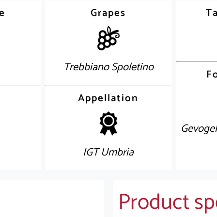
e
Grapes
Ta
Trebbiano Spoletino
F
Appellation
Gevogelt
IGT Umbria
Product spe