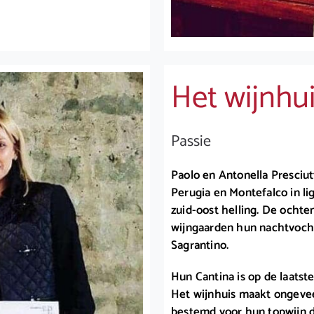
Het wijnhu
Passie
Paolo en Antonella Presciut
Perugia en Montefalco in li
zuid-oost helling. De ocht
wijngaarden hun nachtvocht 
Sagrantino.
Hun Cantina is op de laatst
Het wijnhuis maakt ongeveer
bestemd voor hun topwijn d