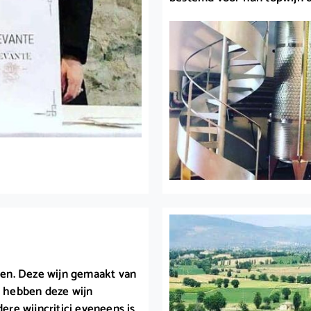
nen. Deze wijn gemaakt van
ij hebben deze wijn
re wijncritici eveneens is