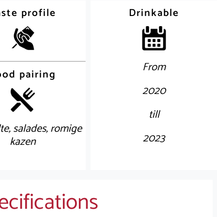
ste profile
Drinkable
From
ood pairing
2020
till
e, salades, romige
2023
kazen
cifications