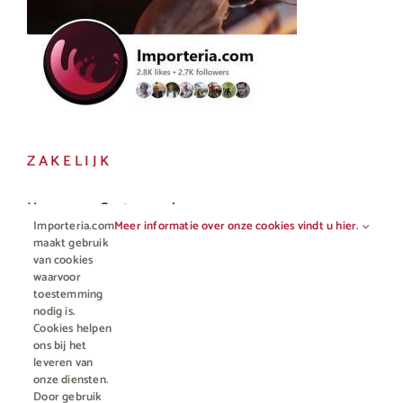
ZAKELIJK
Horeca en Gastronomie
Importeria.com
Meer informatie over onze cookies vindt u hier.
maakt gebruik
Vakhandel
van cookies
waarvoor
toestemming
nodig is.
Cookies helpen
ons bij het
leveren van
onze diensten.
Door gebruik