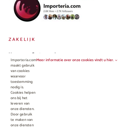
ZAKELIJK
Horeca en Gastronomie
Importeria.com
Meer informatie over onze cookies vindt u hier.
Vakhandel
maakt gebruik
van cookies
waarvoor
toestemming
nodig is.
Cookies helpen
ons bij het
leveren van
onze diensten.
Door gebruik
te maken van
onze diensten