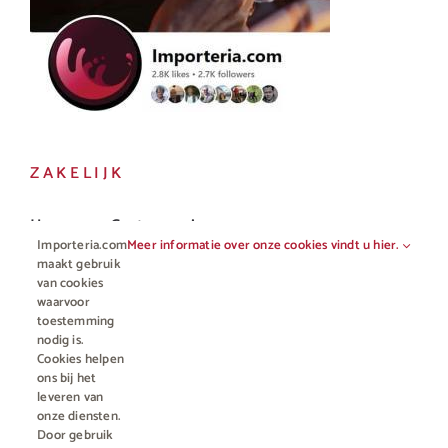
ZAKELIJK
Horeca en Gastronomie
Importeria.com
Meer informatie over onze cookies vindt u hier.
maakt gebruik
Vakhandel
van cookies
waarvoor
toestemming
nodig is.
Cookies helpen
ons bij het
leveren van
onze diensten.
Door gebruik