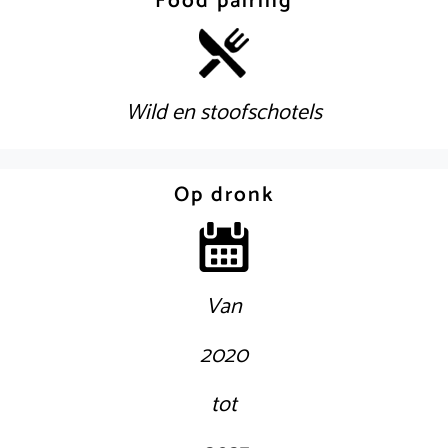
Food pairing
Wild en stoofschotels
Op dronk
Van
2020
tot