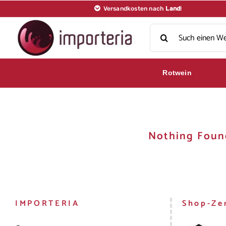
Skip
Versandkosten nach
Land
!
to
Search
content
for:
Rotwein
Nothing Foun
IMPORTERIA
Shop-Zer