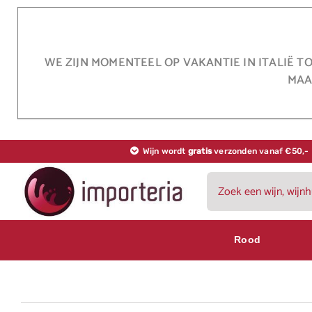
Ga
naar
inhoud
WE ZIJN MOMENTEEL OP VAKANTIE IN ITALIË T
MAA
Wijn wordt
gratis
verzonden vanaf €50,-
Zoeken
naar:
Rood