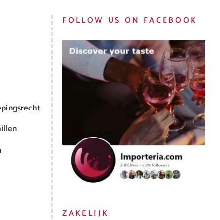
FOLLOW US ON FACEBOOK
epingsrecht
illen
m
ZAKELIJK