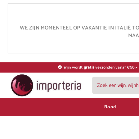
Ga
naar
inhoud
WE ZIJN MOMENTEEL OP VAKANTIE IN ITALIË T
MAA
Wijn wordt
gratis
verzonden vanaf €50,-
Zoeken
naar:
Rood