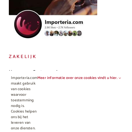
ZAKELIJK
Horeca en Gastronomie
Importeria.com
Meer informatie over onze cookies vindt u hier.
Vakhandel
maakt gebruik
van cookies
waarvoor
toestemming
nodig is.
Cookies helpen
ons bij het
leveren van
onze diensten.