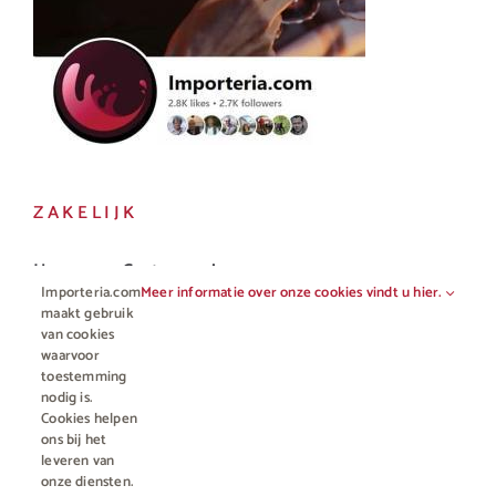
ZAKELIJK
Horeca en Gastronomie
Importeria.com
Meer informatie over onze cookies vindt u hier.
Vakhandel
maakt gebruik
van cookies
waarvoor
toestemming
nodig is.
Cookies helpen
ons bij het
leveren van
onze diensten.