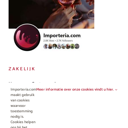
ZAKELIJK
Horeca en Gastronomie
Importeria.com
Meer informatie over onze cookies vindt u hier.
Vakhandel
maakt gebruik
van cookies
waarvoor
toestemming
nodig is.
Cookies helpen
ons bij het