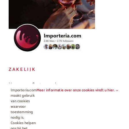
ZAKELIJK
Horeca en Gastronomie
Importeria.com
Meer informatie over onze cookies vindt u hier.
Vakhandel
maakt gebruik
van cookies
waarvoor
toestemming
nodig is.
Cookies helpen
ons bij het