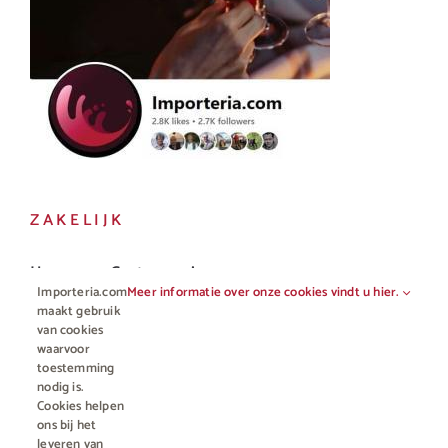
ZAKELIJK
Horeca en Gastronomie
Importeria.com
Meer informatie over onze cookies vindt u hier.
Vakhandel
maakt gebruik
van cookies
waarvoor
toestemming
nodig is.
Cookies helpen
ons bij het
leveren van