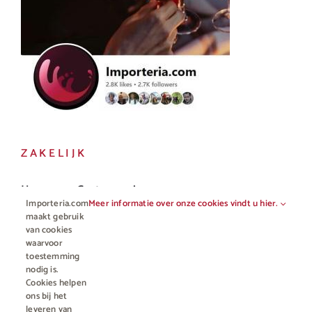
ZAKELIJK
Horeca en Gastronomie
Importeria.com
Meer informatie over onze cookies vindt u hier.
Vakhandel
maakt gebruik
van cookies
waarvoor
toestemming
nodig is.
Cookies helpen
ons bij het
leveren van