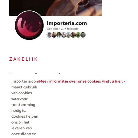
ZAKELIJK
Horeca en Gastronomie
Importeria.com
Meer informatie over onze cookies vindt u hier.
Vakhandel
maakt gebruik
van cookies
waarvoor
toestemming
nodig is.
Cookies helpen
ons bij het
leveren van
onze diensten.