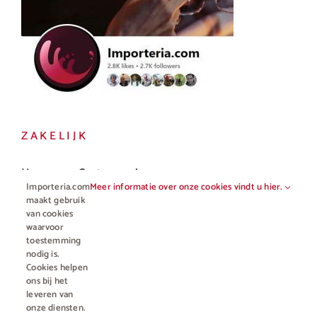
ZAKELIJK
Horeca en Gastronomie
Importeria.com
Meer informatie over onze cookies vindt u hier.
Vakhandel
maakt gebruik
van cookies
waarvoor
toestemming
nodig is.
Cookies helpen
ons bij het
leveren van
onze diensten.