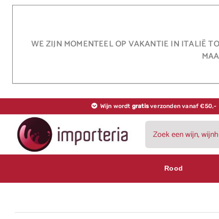
Ga
naar
inhoud
WE ZIJN MOMENTEEL OP VAKANTIE IN ITALIË T
MAA
Wijn wordt
gratis
verzonden vanaf €50,-
Zoeken
naar:
Rood