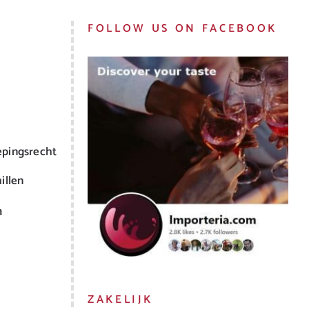
FOLLOW US ON FACEBOOK
epingsrecht
illen
m
ZAKELIJK