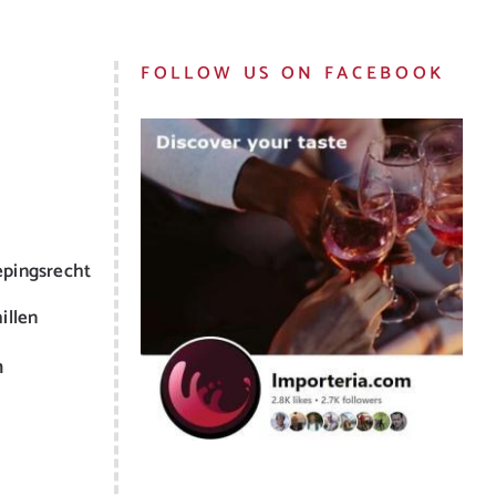
FOLLOW US ON FACEBOOK
epingsrecht
illen
m