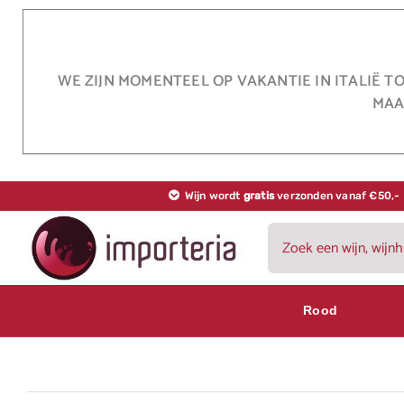
Ga
naar
inhoud
WE ZIJN MOMENTEEL OP VAKANTIE IN ITALIË T
MAA
Wijn wordt
gratis
verzonden vanaf €50,-
Zoeken
naar:
Rood