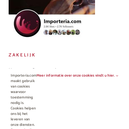
ZAKELIJK
Horeca en Gastronomie
Importeria.com
Meer informatie over onze cookies vindt u hier.
maakt gebruik
Vakhandel
van cookies
waarvoor
toestemming
nodig is.
Cookies helpen
ons bij het
leveren van
onze diensten.