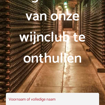
van onze
wijnclub te
onthullen