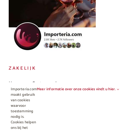
ZAKELIJK
Horeca en Gastronomie
Importeria.com
Meer informatie over onze cookies vindt u hier.
Vakhandel
maakt gebruik
van cookies
waarvoor
toestemming
nodig is.
Cookies helpen
ons bij het