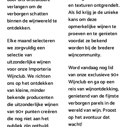
en texturen ontgrendelt.
verlangen om de
Als lid krijg je de unieke
verborgen schatten
kans om deze
binnen de wijnwereld te
opmerkelijke wijnen te
ontdekken.
proeven en te genieten
Elke maand selecteren
voordat ze bekend
we zorgvuldig een
worden bij de bredere
selectie van
wijncommunity.
uitzonderlijke wijnen
Word vandaag nog lid
voor onze Importeria
van onze exclusieve 90+
Wijnclub. We richten
Wijnclub en ga op een
ons op het ontdekken
reis van wijnontdekking,
van kleine, minder
genietend van de fijnste
bekende producenten
verborgen parels in de
die uitzonderlijke wijnen
wereld van wijn. Proost
van 90+ punten creëren
op het avontuur dat
die nog niet aan het
wacht!
publiek zijn onthuld.