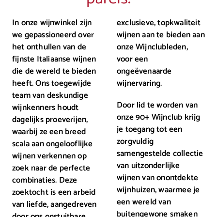
In onze wijnwinkel zijn
exclusieve, topkwaliteit
we gepassioneerd over
wijnen aan te bieden aan
het onthullen van de
onze Wijnclubleden,
fijnste Italiaanse wijnen
voor een
die de wereld te bieden
ongeëvenaarde
heeft. Ons toegewijde
wijnervaring.
team van deskundige
Door lid te worden van
wijnkenners houdt
onze 90+ Wijnclub krijg
dagelijks proeverijen,
je toegang tot een
waarbij ze een breed
zorgvuldig
scala aan ongelooflijke
samengestelde collectie
wijnen verkennen op
van uitzonderlijke
zoek naar de perfecte
wijnen van onontdekte
combinaties. Deze
wijnhuizen, waarmee je
zoektocht is een arbeid
een wereld van
van liefde, aangedreven
buitengewone smaken
door ons onstuitbare