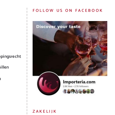
FOLLOW US ON FACEBOOK
epingsrecht
illen
m
ZAKELIJK