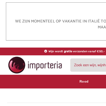
Ga
naar
inhoud
WE ZIJN MOMENTEEL OP VAKANTIE IN ITALIË T
MAA
Wijn wordt
gratis
verzonden vanaf €50,-
Zoeken
naar:
Rood