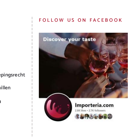
FOLLOW US ON FACEBOOK
epingsrecht
illen
m