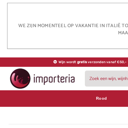
Ga
naar
inhoud
WE ZIJN MOMENTEEL OP VAKANTIE IN ITALIË T
MAA
Wijn wordt
gratis
verzonden vanaf €50,-
Zoeken
naar:
Rood