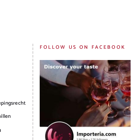
FOLLOW US ON FACEBOOK
epingsrecht
illen
m