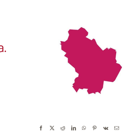
a.
Facebook
X
Reddit
LinkedIn
WhatsApp
Pinterest
Vk
E-
mail