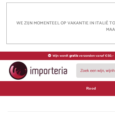
Ga
naar
inhoud
WE ZIJN MOMENTEEL OP VAKANTIE IN ITALIË T
MAA
Wijn wordt
gratis
verzonden vanaf €50,-
Zoeken
naar:
Rood