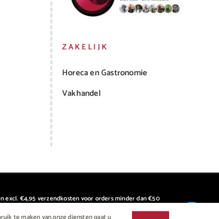
ZAKELIJK
Horeca en Gastronomie
Vakhandel
W en excl. €4,95 verzendkosten voor orders minder dan €50
Chat met ons
bruik te maken van onze diensten gaat u