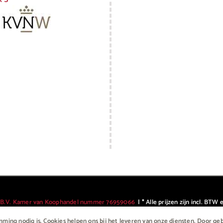
 B.V. Kamer van Koophandel nummer 76959066
| * Alle prijzen zijn incl. BT
Geniet, maar drink met mate, geen 18? Geen alcohol.
ing nodig is. Cookies helpen ons bij het leveren van onze diensten. Door ge