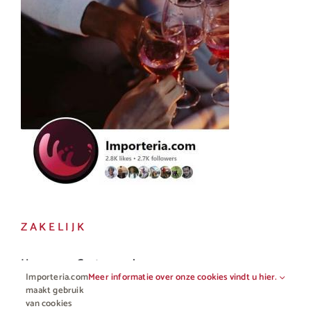
ZAKELIJK
Horeca en Gastronomie
Importeria.com
Meer informatie over onze cookies vindt u hier.
Vakhandel
maakt gebruik
van cookies