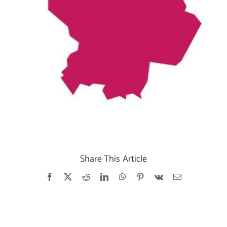
Share This Article
Facebook
X
Reddit
LinkedIn
WhatsApp
Pinterest
Vk
E-
mail