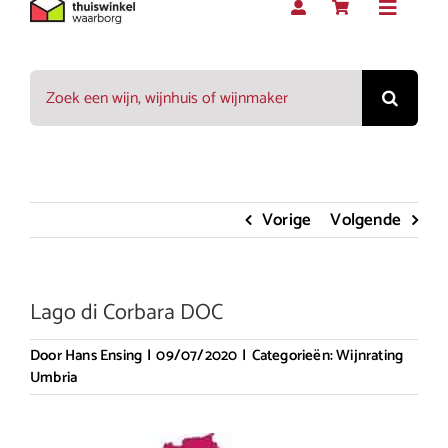
Toggle
Navigat
Zoeken
Rood
naar:
Wit
Vorige
Volgende
Rosé
Lago di Corbara DOC
Mousserend
Door
Hans Ensing
|
09/07/2020
|
Categorieën:
Wijnrating
Umbria
Dessert