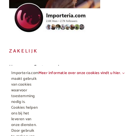
ZAKELIJK
Horeca en Gastronomie
Importeria.com
Meer informatie over onze cookies vindt u hier.
Vakhandel
maakt gebruik
van cookies
waarvoor
toestemming
nodig is.
Cookies helpen
ons bij het
leveren van
onze diensten.
Door gebruik